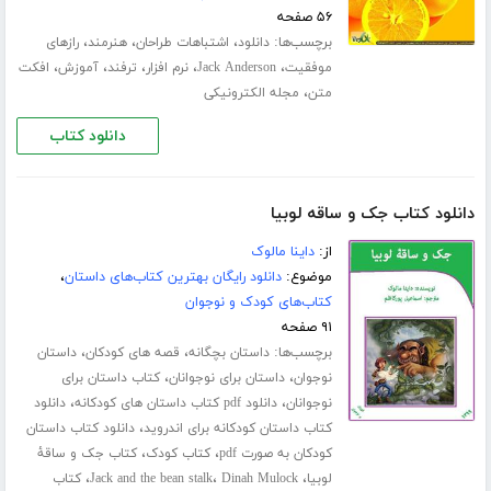
۵۶ صفحه
برچسب‌ها:
،
،
،
دانلود
اشتباهات طراحان
هنرمند
رازهای
،
،
،
،
،
موفقیت
Jack Anderson
نرم افزار
ترفند
آموزش
افکت
،
متن
مجله الکترونیکی
دانلود کتاب
دانلود کتاب جک و ساقه لوبیا
از:
داینا مالوک
موضوع:
دانلود رایگان بهترین کتاب‌های داستان
،
کتاب‌های کودک و نوجوان
۹۱ صفحه
برچسب‌ها:
،
،
داستان بچگانه
قصه های کودکان
داستان
،
،
نوجوان
داستان برای نوجوانان
کتاب داستان برای
،
،
نوجوانان
دانلود pdf کتاب داستان های کودکانه
دانلود
،
کتاب داستان کودکانه برای اندروید
دانلود کتاب داستان
،
،
کودکان به صورت pdf
کتاب کودک
کتاب جک و ساقۀ
،
،
،
لوبیا
Dinah Mulock
Jack and the bean stalk
کتاب