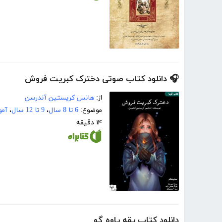
🎧 دانلود کتاب صوتی دخترک کبریت فروش
از:
هانس کریستین آندرسن
موضوع:
6 تا 8 سال
،
9 تا 12 سال
،
آمو
۱۴ دقیقه
دانلود کتاب یقه یاوه گو