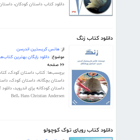
دانلود کتاب داستان کودکان
،
داستان 
دانلود کتاب زنگ
از:
هانس کریستین اندرسن
موضوع:
دانلود رایگان بهترین کتاب‌
۶۶ صفحه
برچسب‌ها:
کتاب داستان کودک
،
کتا
داستان بچگانه
،
داستان کودک
،
داستا
داستان کودکانه برای اندروید
،
دانلود pdf کتاب داستان های کودکانه
Bell
،
Hans Christian Andersen
دانلود کتاب رویای توک کوچولو