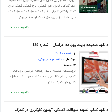
،
آیین نامه اجرایی قانون امور گمرکی
آیین نامه جدید
،
،
،
،
امور گمرکی
قانون امور گمرکی
نرخ گمرک
گمرک ایران
،
،
،
،
گمرک رایگان
گمرکی
انبار گمرک
حق گمرک
حق گمرک
،
برای واردات از چین
حق گمرک لوازم کامپیوتر
دانلود کتاب
دانلود ضمیمه بایت روزنامه خراسان - شماره 129
از:
ضمیمه کلیک
موضوع:
مجله‌های کامپیوتری
۱۶ صفحه
برچسب‌ها:
،
،
،
ضمیمه بایت
روزنامه خراسان
روزنامه
،
،
،
آموزش زبان انگلیسی
مجله کامپیوتر
ترفند مبایل
،
،
کامپیوتر
گمرک
دانش
دانلود کتاب
دانلود کتاب نمونه سوالات آمادگی آزمون کارگزاری در گمرک