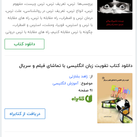
برچسب‌ها:
،
،
،
ترس
تعریف ترس
ترس چیست
مفهوم
،
،
،
،
ترس
انواع ترس
تعریف ترس در روانشناسی
علت ترس
،
،
درمان ترس و اضطراب
راه مقابله با ترس
راه های مقابله
،
،
،
،
با ترس و استرس
فوبیا
وحشت
استرس و اضطراب
،
چگونه با ترس مقابله کنیم
راه های مقابله با ترس درونی
دانلود کتاب
دانلود کتاب تقویت زبان انگلیسی با تماشای فیلم و سریال
از:
زاهد بشارتی
موضوع:
آموزش انگلیسی
۹۱ صفحه
دریافت از کتابراه