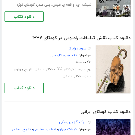
،
،
،
شیشه ای
واقعه ی طبس
بنی صدر
کودتای نوژه
دانلود کتاب
دانلود کتاب نقش تبلیغات رادیویی در کودتای ۱۳۳۲
از:
مروین رابرتز
موضوع:
کتاب‌های تاریخی
۴۳ صفحه
برچسب‌ها:
،
،
،
کودتای 1332
دکتر مصدق
تاریخ پهلوی
سقوط دکتر مصدق
دانلود کتاب
دانلود کتاب کودتای ایرانی
از:
مارک گازیوروسکی
موضوع:
ادبیات جهان
،
انقلاب اسلامی
،
تاریخ معاصر