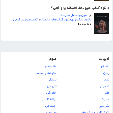
دانلود کتاب هیولاها، افسانه یا واقعی؟
از:
امیرابوالفضل هنرمند
دانلود رایگان بهترین کتاب‌های داستان
،
کتاب‌های سرگرمی
۱۶۷ صفحه
ادبیات
علوم
داستان
اقتصادی
رمان
اندیشه و مذهب
شعر
پزشکی
شعر نو
تاریخی
طنز
جغرافی
کمیک
روانشناسی
نثر ادبی
اجتماعی
زندگینامه و سفرنامه
سیاسی