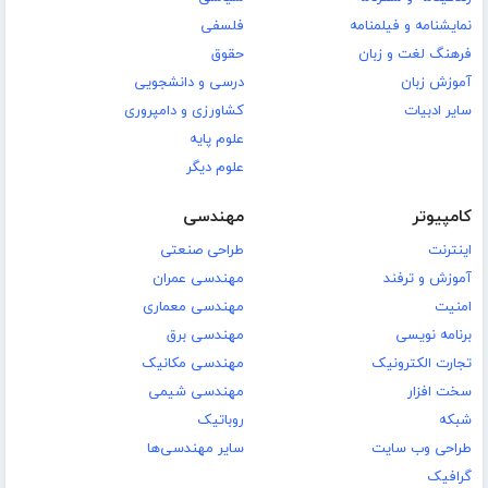
نمایشنامه و فیلمنامه
فلسفی
فرهنگ لغت و زبان
حقوق
آموزش زبان
درسی و دانشجویی
سایر ادبیات
کشاورزی و دامپروری
علوم پایه
علوم دیگر
کامپیوتر
مهندسی
اینترنت
طراحی صنعتی
آموزش و ترفند
مهندسی عمران
امنیت
مهندسی معماری
برنامه نویسی
مهندسی برق
تجارت الکترونیک
مهندسی مکانیک
سخت افزار
مهندسی شیمی
شبکه
روباتیک
طراحی وب سایت
سایر مهندسی‌ها
گرافیک