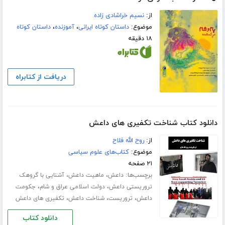
از:
نسیم خراشادی زاده
موضوع:
داستان کوتاه ایرانی
،
آموزنده
،
داستان کوتاه
۱۸ دقیقه
دریافت از کتابراه
دانلود کتاب شناخت تکفیری های داعش
از:
روح الله فلاح
موضوع:
کتاب‌های علوم سیاسی
۲۱ صفحه
برچسب‌ها:
،
،
داعش
ماهیت داعش
آشنایی با گروهک
،
،
تروریستی داعش
دولت اسلامی عراق و شام
جکومت
،
،
،
داعش
تروریست
شناخت داعش
تکفیری های داعش
دانلود کتاب