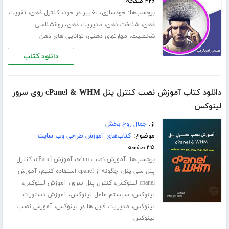
۲۲۶ صفحه
برچسب‌ها:
،
،
،
خودسازی
تغییر در خود
کنترل ذهن
تقویت
،
،
،
ذهن
شناخت ذهن
مدیریت ذهن
روانشناسی
،
،
شخصیت
مهارت­های ذهنی
توانایی های ذهن
دانلود کتاب
دانلود کتاب آموزش نصب کنترل پنل cPanel & WHM روی سرور
لینوکس
از:
جمال روح بخش
موضوع:
کتاب‌های آموزش طراحی وب سایت
۳۵ صفحه
برچسب‌ها:
،
،
آموزش نصب whm
آموزش cPanel
کنترل
،
،
پنل سی پنل
چگونه از cpanel استفاده کنیم
آموزش
،
،
،
cpanel لینوکس
کنترل پنل سرور
آموزش لینوکس
،
،
لینوکس
سیستم عامل لینوکس
آموزش دستورات
،
،
لینوکس
مدیریت فایل ها در لینوکس
آموزش نصب
لینوکس