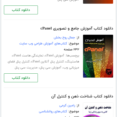
دانلود کتاب
دانلود کتاب آموزش جامع و تصویری cPanel
از:
جمال روح بخش
موضوع:
کتاب‌های آموزش طراحی وب سایت
۲۳۲ صفحه
برچسب‌ها:
،
،
آموزش cPanel
نمایندگی هاست cPanel
،
،
هاستینگ
کنترل پنل آنلاین cPanel
کنترل پنل فضای
،
،
میزبانی وب
آموزش سی پنل
مدیریت سی پنل
دانلود کتاب
دانلود کتاب شناخت ذهن و کنترل آن
از:
رامین کرمی
موضوع:
کتاب‌های روانشناسی