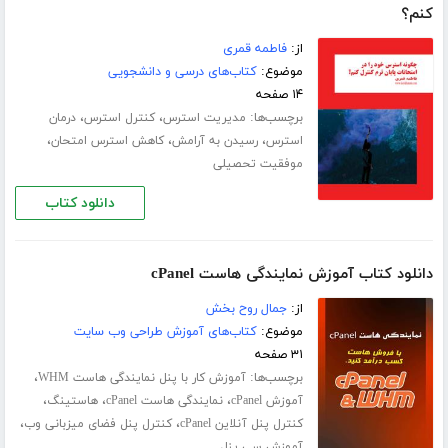
کنم؟
از:
فاطمه قمری
موضوع:
کتاب‌های درسی و دانشجویی
۱۴ صفحه
برچسب‌ها:
،
،
مدیریت استرس
کنترل استرس
درمان
،
،
،
استرس
رسیدن به آرامش
کاهش استرس امتحان
موفقیت تحصیلی
دانلود کتاب
دانلود کتاب آموزش نمایندگی هاست cPanel
از:
جمال روح بخش
موضوع:
کتاب‌های آموزش طراحی وب سایت
۳۱ صفحه
برچسب‌ها:
،
آموزش کار با پنل نمایندگی هاست WHM
،
،
،
آموزش cPanel
نمایندگی هاست cPanel
هاستینگ
،
،
کنترل پنل آنلاین cPanel
کنترل پنل فضای میزبانی وب
آموزش سی پنل