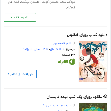
،
،
،
کودک
کتاب داستان کودک
داستان بچگانه
قصه های
کودکان
دانلود کتاب
دانلود کتاب رویای امانوئل
از:
لاری تامپسون
موضوع:
3 تا 5 سال
،
6 تا 8 سال
،
آموزنده
۳۷ صفحه
دریافت از کتابراه
🎧 دانلود رویای یک شب نیمه تابستان
از:
سید نوید سید علی اکبر