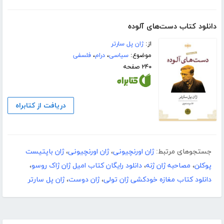
دانلود کتاب دست‌های آلوده
از:
ژان پل سارتر
موضوع:
سیاسی
،
درام
،
فلسفی
۲۴۰ صفحه
دریافت از کتابراه
جستجوهای مرتبط:
ژان اورنچیونی
،
ژان اورنچیونی
،
ژان باپتیست
پوکلن
،
مصاحبه ژان ژنه
،
دانلود رایگان کتاب امیل ژان ژاک روسو
،
دانلود کتاب مغازه خودکشی ژان تولی
،
ژان دوست
،
ژان پل سارتر