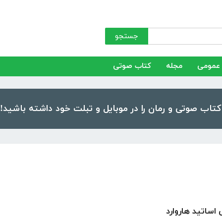
جستجو
عمومی
مجله
کتاب صوتی
اساتید هاروارد