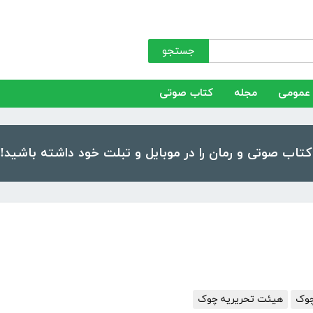
جستجو
عمومی
مجله
کتاب صوتی
چوک
هیئت تحریریه چوک