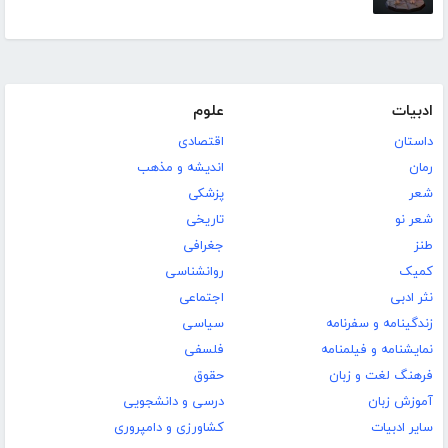
ادبیات
علوم
داستان
اقتصادی
رمان
اندیشه و مذهب
شعر
پزشکی
شعر نو
تاریخی
طنز
جغرافی
کمیک
روانشناسی
نثر ادبی
اجتماعی
زندگینامه و سفرنامه
سیاسی
نمایشنامه و فیلمنامه
فلسفی
فرهنگ لغت و زبان
حقوق
آموزش زبان
درسی و دانشجویی
سایر ادبیات
کشاورزی و دامپروری