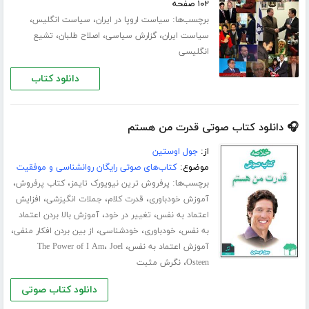
۱۰۲ صفحه
برچسب‌ها:
،
،
سیاست اروپا در ایران
سیاست انگلیس
،
،
،
سیاست ایران
گزارش سیاسی
اصلاح طلبان
تشیع
انگلیسی
دانلود کتاب
🎧 دانلود کتاب صوتی قدرت من هستم
از:
جول اوستین
موضوع:
کتاب‌های صوتی رایگان روانشناسی و موفقیت
برچسب‌ها:
،
،
پرفروش ترین نیویورک تایمز
کتاب پرفروش
،
،
،
آموزش خودباوری
قدرت کلام
جملات انگیزشی
افزایش
،
،
اعتماد به نفس
تغییر در خود
آموزش بالا بردن اعتماد
،
،
،
،
به نفس
خودباوری
خودشناسی
از بین بردن افکار منفی
،
،
آموزش اعتماد به نفس
Joel
The Power of I Am
،
Osteen
نگرش مثبت
دانلود کتاب صوتی