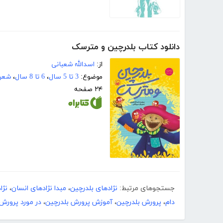
دانلود کتاب بلدرچین و مترسک
از:
اسدالله شعبانی
موضوع:
3 تا 5 سال
،
6 تا 8 سال
،
شعر
۲۴ صفحه
جستجوهای مرتبط:
نژادهای بلدرچین
،
مبدا نژادهای انسان
،
نژا
دام
،
پرورش بلدرچین
،
آموزش پرورش بلدرچین
،
در مورد پرورش