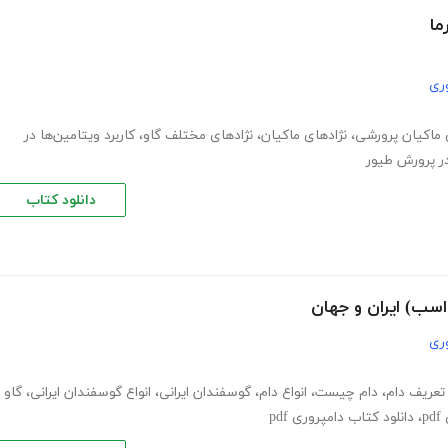
ما
ری
ماکیان پرورشی
،
نژادهای ماکیان
،
نژادهای مختلف گاو
،
کاربرد ویتامین‌ها در
در پرورش طیور
دانلود کتاب
اسب) ایران و جهان
ری
تعریف دام
،
دام چیست
،
انواع دام
،
گوسفندان ایرانی
،
انواع گوسفندان ایرانی
،
گاو
p
،
دانلود کتاب دامپروری pdf