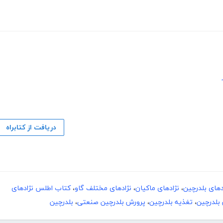
دریافت از کتابراه
دهای بلدرچین
،
نژادهای ماکیان
،
نژادهای مختلف گاو
،
کتاب اطلس نژادهای
 بلدرچین
،
تغذیه بلدرچین
،
پرورش بلدرچین صنعتی
،
بلدرچین