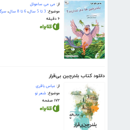
از:
می می ساموئل
موضوع:
3 تا 5 سال
،
6 تا 8 سال
،
سرگر
۶ دقیقه
دانلود کتاب بلدرچین بی‌قرار
از:
عباس باقری
موضوع:
شعر نو
۱۷۲ صفحه