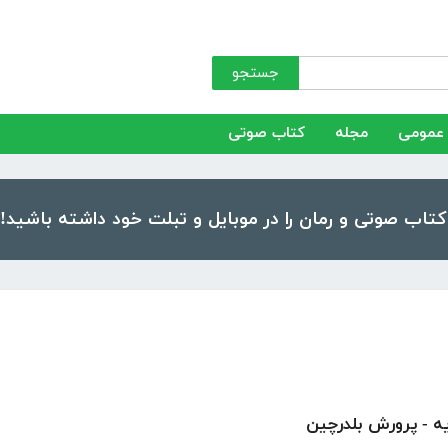
جستجو
عمومی
مجله
کتاب صوتی
یه - پرورش بلدرچین