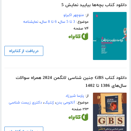
دانلود کتاب بچه‌ها بیایید نمایش 5
از:
منوچهر اکبرلو
موضوع:
3 تا 5 سال
،
6 تا 8 سال
،
نمایشنامه
۷۴ صفحه
دریافت از کتابراه
دانلود کتاب GBS جنین شناسی لانگمن 2024 همراه سوالات
سال‌های 1386 تا 1402
از:
پارسا شیرزاد
موضوع:
آناتومی بدن
،
ژنتیک
،
دکتری زیست شناسی
۲۶۳ صفحه