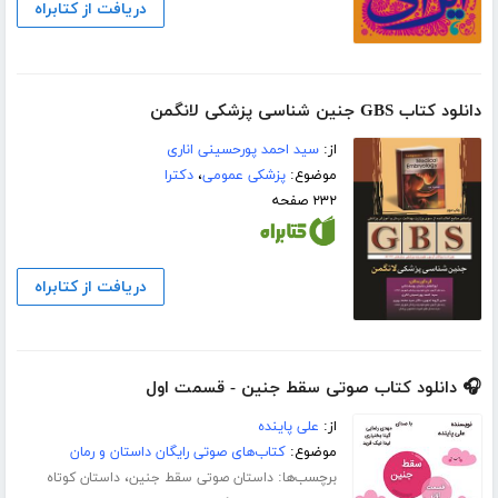
دریافت از کتابراه
دانلود کتاب GBS جنین شناسی پزشکی لانگمن
از:
سید احمد پورحسینی اناری
موضوع:
پزشکی عمومی
،
دکترا
۲۳۲ صفحه
دریافت از کتابراه
🎧 دانلود کتاب صوتی سقط جنین - قسمت اول
از:
علی پاینده
موضوع:
کتاب‌های صوتی رایگان داستان و رمان
برچسب‌ها:
،
داستان صوتی سقط جنین
داستان کوتاه