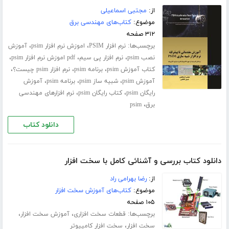
از:
مجتبی اسماعیلی
موضوع:
کتاب‌های مهندسی برق
۳۱۲ صفحه
برچسب‌ها:
،
،
نرم افزار PSIM
اموزش نرم افزار psim
آموزش
،
،
،
نصب psim
نرم افزار پی سیم
pdf اموزش نرم افزار psim
،
،
،
کتاب آموزش psim
برنامه psim
نرم افزار psim چیست؟
،
،
،
آموزش psim
شبیه ساز psim
برنامه psim
آموزش
،
،
رایگان psim
کتاب رایگان psim
نرم افزارهای مهندسی
،
برق
psim
دانلود کتاب
دانلود کتاب بررسی و آشنائی کامل با سخت افزار
از:
رضا بهرامی راد
موضوع:
کتاب‌های آموزش سخت افزار
۱۰۵ صفحه
برچسب‌ها:
،
،
قطعات سخت افزاری
آموزش سخت افزار
،
سخت افزار
سخت افزار کامپیوتر