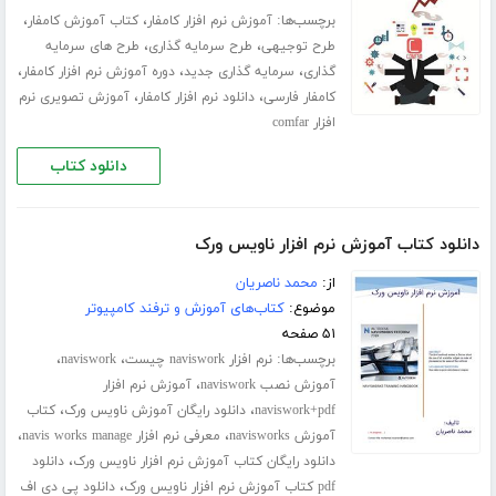
برچسب‌ها:
،
،
آموزش نرم افزار کامفار
کتاب آموزش کامفار
،
،
طرح توجیهی
طرح سرمایه گذاری
طرح های سرمایه
،
،
،
گذاری
سرمایه گذاری جدید
دوره آموزش نرم افزار کامفار
،
،
کامفار فارسی
دانلود نرم افزار کامفار
آموزش تصویری نرم
افزار comfar
دانلود کتاب
دانلود کتاب آموزش نرم افزار ناویس ورک
از:
محمد ناصریان
موضوع:
کتاب‌های آموزش و ترفند کامپیوتر
۵۱ صفحه
برچسب‌ها:
،
،
نرم افزار naviswork چیست
naviswork
،
آموزش نصب naviswork
آموزش نرم افزار
،
،
naviswork+pdf
دانلود رایگان آموزش ناویس ورک
کتاب
،
،
آموزش navisworks
معرفی نرم افزار navis works manage
،
دانلود رایگان کتاب آموزش نرم افزار ناویس ورک
دانلود
،
pdf کتاب آموزش نرم افزار ناویس ورک
دانلود پی دی اف