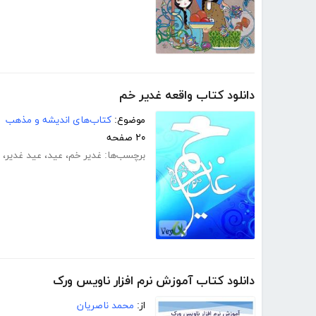
دانلود کتاب واقعه غدیر خم
موضوع:
کتاب‌های اندیشه و مذهب
۲۰ صفحه
برچسب‌ها:
غدیر خم
،
عید
،
عید غدیر
،
دانلود کتاب آموزش نرم افزار ناویس ورک
از:
محمد ناصریان