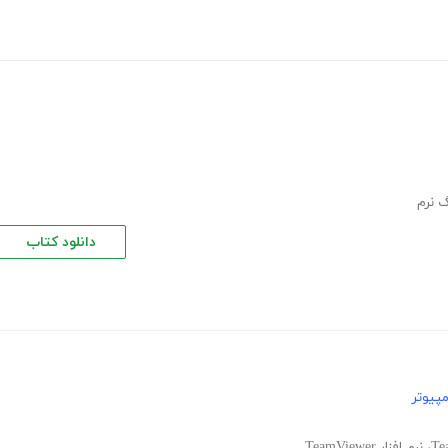
گ نرم
دانلود کتاب
پیوتر
،
نرم افزار TeamViewer