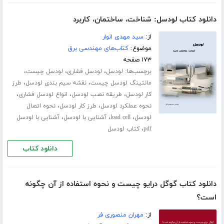
دانلود کتاب لودسل: شناخت، ساختمان، کاربرد
از:
سید مهدی انوار
موضوع:
کتاب‌های مهندسی برق
۱۷۳ صفحه
برچسب‌ها:
،
،
،
لودسل
لودسل فشاری
لودسل چیست
،
،
مانتینگ لودسل چیست
نقشه سیم بندی لودسل
طرز
،
،
،
کار لودسل
طریقه نصب لودسل
انواع لودسل فشاری
،
،
نحوه عملکرد لودسل
طرز کار لودسل
نحوه اتصال
،
،
،
لودسل
load cell
آشنایی با لودسل
آشنایی با لودسل
،
pdf
کتاب لودسل
دانلود کتاب
دانلود کتاب گوگل درایو چیست و نحوه استفاده از آن چگونه
است؟
از:
مهران منصوری فر