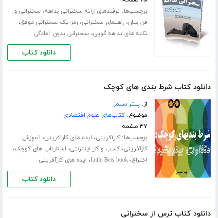
برچسب‌ها:
،
ترفندهای ارائه سخنرانی بداهه
سخنرانی و
،
،
،
فن بیان
راهنمای سخنرانی
رمز یک سخنرانی موفق
،
نکته های بداهه گویی
سخنرانی بدون آمادگی
دانلود کتاب
دانلود کتاب شرط بندی های کوچک
از:
پیتر سیمز
موضوع:
کتاب‌های علوم اقتصادی
۳۷ صفحه
برچسب‌ها:
،
،
کارآفرینی
ایده های کارآفرینی
آموزش
،
،
،
کارآفرینی
کسب و کار اینترنتی
استارتاپ های کوچک
،
،
اختراع
Little Bets book
ایده های کارآفرینی
دانلود کتاب
دانلود کتاب ترس از سخنرانی