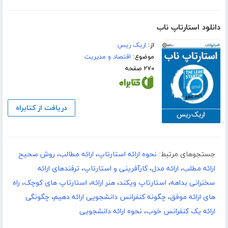
دانلود استارتاپ ناب
از:
اریک ریس
موضوع:
اقتصاد و مدیریت
۲۷۰ صفحه
دریافت از کتابراه
جستجوهای مرتبط:
نحوه ارائه استارتاپ
،
ارائه مطالب
،
روش صحیح
ارائه مطلب
،
ارائه مدل
،
کارآفرینی و استارتاپ
،
ترفندهای ارائه
سخنرانی بداهه
،
استارتاپ ویکند
،
هنر ارائه
،
استارتاپ های کوچک
،
راه
های ارائه موفق
،
چگونه کنفرانس دانشجویی ارائه دهیم
،
چگونگی
ارائه یک کنفرانس خوب
،
نحوه ارائه دانشجویی