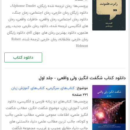
برچسب‌ها:
،
،
رمان ترجمه شده رایگان
Alphonse Daudet
،
،
،
دانلود رایگان رمان خارجی
رمان اجتماعی
رمان جنگ
،
،
،
دانلود رمان اجتماعی
رمان واقعی
خاطرات واقعی
رمان
،
،
های انگلیسی ترجمه شده
دانلود رمان خارجی جدید
روبر
،
،
هلمون
دانلود بهترین رمان های جهان pdf
دانلود رایگان
،
،
رمان خارجی عاشقانه
رمان خارجی ترجمه شده
Robert
Helmont
دانلود کتاب
دانلود کتاب شگفت انگیز، ولی واقعی - جلد اول
موضوع:
کتاب‌های سرگرمی
،
کتاب‌های آموزش زبان
۲۲۱ صفحه
برچسب‌ها:
،
کتاب‌های دو زبانه فارسی و انگلیسی
دانلود
،
،
کتاب آموزش زبان
موضوع شگفت انگیز
مطالب شگفت
،
،
انگیز علمی
اطلاعات عمومی علمی
مطالب علمی جالب
،
،
و کوتاه
جالب ترین مطالب علمی دنیا
دانستنی های
،
،
جالب دنیا
حقایق عجیب و غریب
مجموعه شگفت