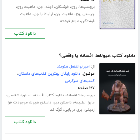
برچسب‌ها:
،
،
،
،
،
روح
فرشتگان
اجنه
جن
ماهیت روح
،
،
،
چیستی روح
ماهیت جن
ارتباط با جن
ماهیت
،
فرشتگان
انواع فرشته
دانلود کتاب
دانلود کتاب هیولاها، افسانه یا واقعی؟
از:
امیرابوالفضل هنرمند
موضوع:
دانلود رایگان بهترین کتاب‌های داستان
،
کتاب‌های سرگرمی
۱۶۷ صفحه
برچسب‌ها:
،
،
،
افسانه
دانلود کتاب افسانه
اسطوره شناسی
،
،
،
ماورا الطبیعه
داستان دیو
داستان هیولا
موجودات فرا
،
،
زمینی
پری دریایی
گرگ نما
دانلود کتاب