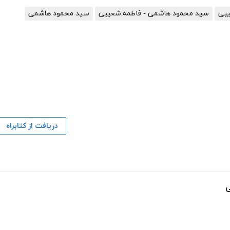
یبی
سید محمود هاشمی - فاطمه شعیبی
سید محمود هاشمی
دریافت از کتابراه