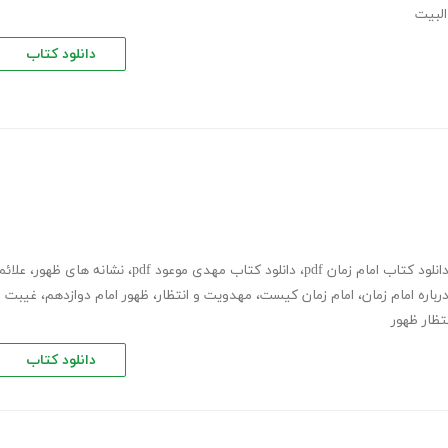
البیت
دانلود کتاب
انلود کتاب امام زمان pdf
،
دانلود کتاب مهدی موعود pdf
،
نشانه های ظهور
،
علائم
رباره امام زمان
،
امام زمان کیست
،
مهدویت و انتظار
،
ظهور امام دوازدهم
،
غیبت
تظار ظهور
دانلود کتاب