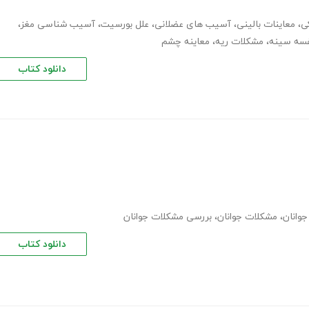
ی
،
معاینات بالینی
،
آسیب های عضلانی
،
علل بورسیت
،
آسیب شناسی مغز
،
سه سینه
،
مشکلات ریه
،
معاینه چشم
دانلود کتاب
وانان
،
مشکلات جوانان
،
بررسی مشکلات جوانان
دانلود کتاب