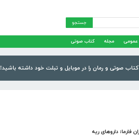
جستجو
عمومی
مجله
کتاب صوتی
ن فارما: داروهای ریه