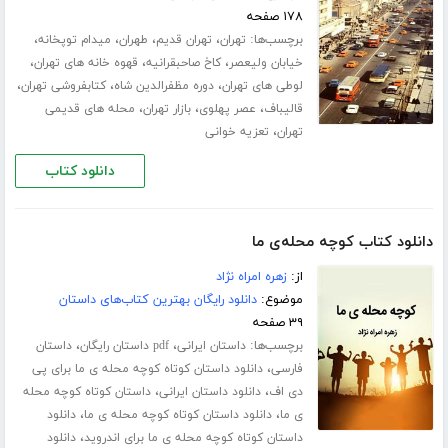
۱۷۸ صفحه
برچسب‌ها:
،
،
،
،
تهران
تهران قدیم
طهران
میدام توپخانه
،
،
،
خیابان ولیعصر
کاخ صاحبقرانیه
قهوه خانه های تهران
،
،
،
لوطی های تهران
دوره مظفرالدین شاه
کتابفروشی تهران
،
،
،
قالیباف
عصر پهلوی
بازار تهران
محله های قدیمی
،
تهران
تعزیه خوانی
دانلود کتاب
دانلود کتاب کوچه محله‌ی ما
از:
زهره امراه نژاد
موضوع:
دانلود رایگان بهترین کتاب‌های داستان
۳۹ صفحه
برچسب‌ها:
،
،
داستان ایرانی
pdf داستان رایگان
داستان
،
فارسی
دانلود داستان کوتاه کوچه محله ی ما برای پی
،
،
دی اف
دانلود داستان ایرانی
داستان کوتاه کوچه محله
،
،
ی ما
دانلود داستان کوتاه کوچه محله ی ما
دانلود
،
داستان کوتاه کوچه محله ی ما برای اندروید
دانلود