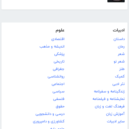
ادبیات
علوم
داستان
اقتصادی
رمان
اندیشه و مذهب
شعر
پزشکی
شعر نو
تاریخی
طنز
جغرافی
کمیک
روانشناسی
نثر ادبی
اجتماعی
زندگینامه و سفرنامه
سیاسی
نمایشنامه و فیلمنامه
فلسفی
فرهنگ لغت و زبان
حقوق
آموزش زبان
درسی و دانشجویی
سایر ادبیات
کشاورزی و دامپروری
علوم پایه