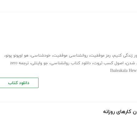
ر زندگی کنیم
،
رمز موفقیت
،
روانشناسی موفقیت
،
خودشناسی
،
هو اوپونو پونو
،
د شدن
،
اصول کسب ثروت
،
دانلود کتاب روانشناسی
،
جو وایتلی
،
ترجمه zero
Ihaleakala Hew
دانلود کتاب