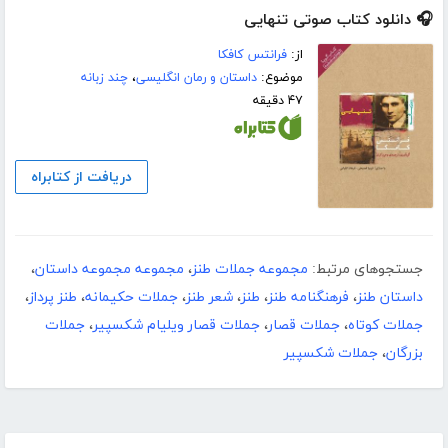
🎧 دانلود کتاب صوتی تنهایی
از:
فرانتس کافکا
موضوع:
داستان و رمان انگلیسی
،
چند زبانه
۴۷ دقیقه
دریافت از کتابراه
جستجوهای مرتبط:
مجموعه جملات طنز
،
مجموعه مجموعه داستان
،
داستان طنز
،
فرهنگنامه طنز
،
طنز
،
شعر طنز
،
جملات حکیمانه
،
طنز پرداز
،
جملات کوتاه
،
جملات قصار
،
جملات قصار ویلیام شکسپیر
،
جملات
بزرگان
،
جملات شکسپیر