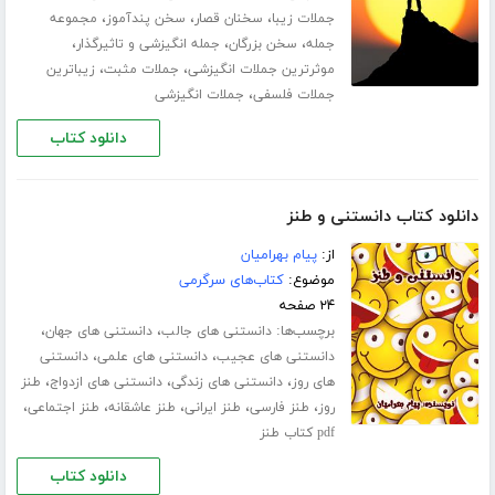
،
،
،
جملات زیبا
سخنان قصار
سخن پندآموز
مجموعه
،
،
،
جمله
سخن بزرگان
جمله انگیزشی و تاثیرگذار
،
،
موثرترین جملات انگیزشی
جملات مثبت
زیباترین
،
جملات فلسفی
جملات انگیزشی
دانلود کتاب
دانلود کتاب دانستنی و طنز
از:
پیام بهرامیان
موضوع:
کتاب‌های سرگرمی
۲۴ صفحه
برچسب‌ها:
،
،
دانستنی های جالب
دانستنی های جهان
،
،
دانستنی های عجیب
دانستنی های علمی
دانستنی
،
،
،
های روز
دانستنی های زندگی
دانستنی های ازدواج
طنز
،
،
،
،
،
روز
طنز فارسی
طنز ایرانی
طنز عاشقانه
طنز اجتماعی
pdf کتاب طنز
دانلود کتاب