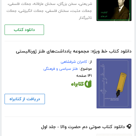
،
،
،
،
شریعتی
سخن بزرگان
سخنان عارفانه
جملات فلسفی
،
،
،
جملات مثبت
سخنان فلسفی
جملات انگیزشی
جملات
تاثیرگذار
دانلود کتاب
دانلود کتاب خط ویژه: مجموعه یادداشت‌های طنز ژورنالیستی
از:
کامران شرفشاهی
موضوع:
طنز سیاسی و فرهنگی
۱۴۱ صفحه
دریافت از کتابراه
🎧 دانلود کتاب صوتی دم حضرت والا - جلد اول