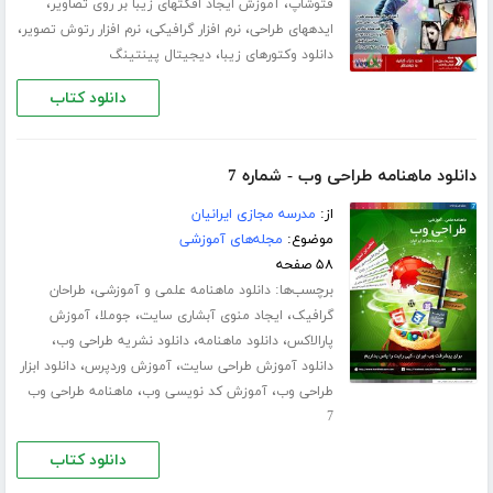
،
،
فتوشاپ
آموزش ایجاد افکتهای زیبا بر روی تصاویر
،
،
،
ایده​های طراحی
نرم افزار گرافیکی
نرم افزار رتوش تصویر
،
دانلود وکتورهای زیبا
دیجیتال پینتینگ
دانلود کتاب
دانلود ماهنامه طراحی وب - شماره 7
از:
مدرسه مجازی ایرانیان
موضوع:
مجله‌های آموزشی
۵۸ صفحه
برچسب‌ها:
،
دانلود ماهنامه علمی و آموزشی
طراحان
،
،
،
گرافیک
ایجاد منوی آبشاری سایت
جوملا
آموزش
،
،
،
پارالاکس
دانلود ماهنامه
دانلود نشریه طراحی وب
،
،
دانلود آموزش طراحی سایت
آموزش وردپرس
دانلود ابزار
،
،
طراحی وب
آموزش کد نویسی وب
ماهنامه طراحی وب
7
دانلود کتاب