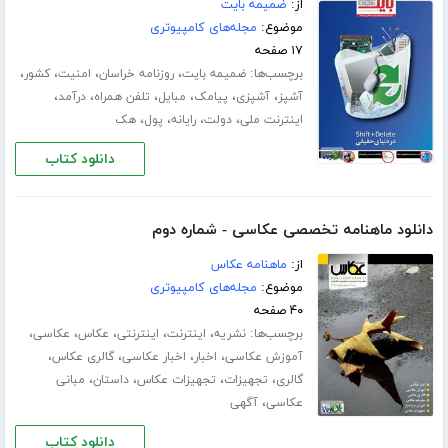
از:
ضمیمه بایت
موضوع:
مجله‌های کامپیوتری
۱۷ صفحه
برچسب‌ها:
،
،
،
،
ضمیمه بایت
روزنامه خراسان
امنیت
کشور
،
،
،
،
،
،
آشپز
آشپزی
پیامک
مبایل
تلفن همراه
درآمد
،
،
،
،
اینترنت ملی
دولت
رایانه
پول
هک
دانلود کتاب
دانلود ماهنامه تخصصی عکاسی - شماره دوم
از:
ماهنامه عکاس
موضوع:
مجله‌های کامپیوتری
۴۰ صفحه
برچسب‌ها:
،
،
،
،
،
نشریه
اینترنت
اینترنتی
عکاس
عکاسی
،
،
،
،
آموزش عکاسی
اخبار
اخبار عکاسی
گالری عکاس
،
،
،
،
گالری
تجهیزات
تجهیزات عکاس
داستان
مبانی
،
عکاسی
آگهی
دانلود کتاب