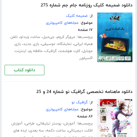
دانلود ضمیمه کلیک روزنامه جام جم شماره 275
از:
ضمیمه کلیک
موضوع:
مجله‌های کامپیوتری
۱۷ صفحه
برچسب‌ها:
،
،
،
مرورگر کروم
جی‌میل
ساخت ویدئو
تلفن
،
،
،
،
همراه ایرانی
نمایشگاه
موسیقی
بازی جدید
بازی
،
،
،
،
موبایل
کارت هوشمند
گرافیک
حافظه رم
اینترنت
اکسپلورر
دانلود کتاب
دانلود ماهنامه تخصصی گرافیک نو شماره 24 و 25
از:
گرافیک نو
موضوع:
مجله‌های کامپیوتری
۸۶ صفحه
برچسب‌ها:
،
،
،
آموزش
پوستر تبلیغاتی
طراحی
آموزش
،
،
،
افکت دیجیتالی
ساخت دکمه
سه بعدی
ایده های