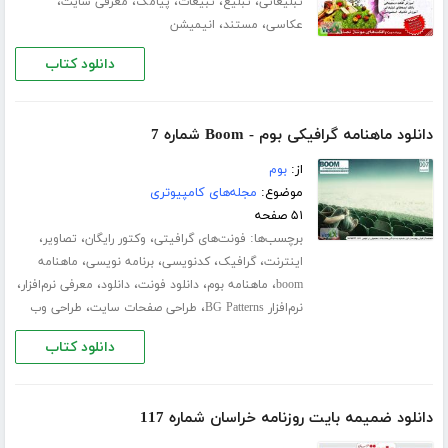
،
،
،
،
،
تبلیغاتی
تبلیغ
تبیغات
پیامک
معرفی سایت
،
،
عکاسی
مستند
انیمیشن
دانلود کتاب
دانلود ماهنامه گرافیکی بوم - Boom شماره 7
از:
بوم
موضوع:
مجله‌های کامپیوتری
۵۱ صفحه
برچسب‌ها:
،
،
،
فونت‌های گرافیتی
وکتور رایگان
تصاویر
،
،
،
،
اینترنت
گرافیک
کدنویسی
برنامه نویسی
ماهنامه
،
،
،
،
،
boom
ماهنامه بوم
دانلود فونت‌
دانلود
معرفی نرم‌افزار
،
،
نرم‌افزار BG Patterns
طراحی صفحات سایت
طراحی وب
دانلود کتاب
دانلود ضمیمه بایت روزنامه خراسان شماره 117