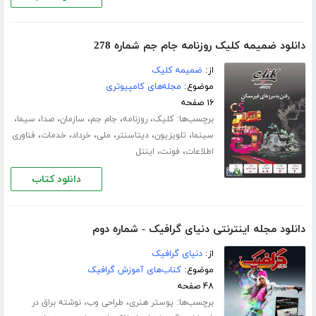
دانلود ضمیمه کلیک روزنامه جام جم شماره 278
از:
ضمیمه کلیک
موضوع:
مجله‌های کامپیوتری
۱۶ صفحه
برچسب‌ها:
،
،
،
،
،
،
کلیک
روزنامه
جام جم
سازمان
صدا
سیما
،
،
،
،
،
،
سینما
تلویزیون
دیتاسنتر
ملی
خرداد
خدمات
فناوری
،
،
اطلاعات
فونت
اینتل
دانلود کتاب
دانلود مجله اینترنتی دنیای گرافیک - شماره دوم
از:
دنیای گرافیک
موضوع:
کتاب‌های آموزش گرافیک
۴۸ صفحه
برچسب‌ها:
،
،
پوستر هنری
طراحی وب
نوشته براق در