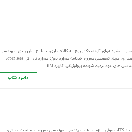
دسی
،
تصفیه هوای آلوده
،
دکتر روح اله کلاته جاری
،
اصطلاح مش بندی
،
مهندسی
ماری
،
مجله تخصصی عمران
،
خبرنامه عمران
،
پروژه عمران
،
نرم افزار open sees
،
،
بتن های خود ترمیم شونده بیولوژیکی
،
کاربرد BIM
دانلود کتاب
برد ITS
،
معرفی سازمان نظام مهندسی
،
مهندسی عمران
،
اصطلاحات عمرانی
،