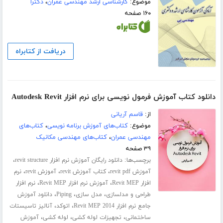
موضوع:
کارشناسی ارشد مهندسی عمران
،
دکترا
۱۶۰ صفحه
دریافت از کتابراه
دانلود کتاب آموزش فرمول نویسی برای نرم افزار Autodesk Revit
از:
قاسم آریانی
موضوع:
کتاب‌های آموزش برنامه نویسی
،
کتاب‌های
مهندسی عمران
،
کتاب‌های مهندسی مکانیک
۳۹ صفحه
برچسب‌ها:
،
دانلود رایگان آموزش نرم افزار revit structure
،
،
،
آموزش revit pdf
کتاب آموزش revit
آموزش revit
نرم
،
،
افزار Revit MEP
آموزش نرم افزار Revit MEP
نرم افزار
،
،
،
طراحی و مدلسازی
مدل سازی
Piping
دانلود آموزش
،
،
جامع نرم افزار Revit MEP 2014
اتوکد
آنالیز تاسیستات
،
،
،
ساختمانی
تجهیزات لوله کشی
لوله کشی
آموزش