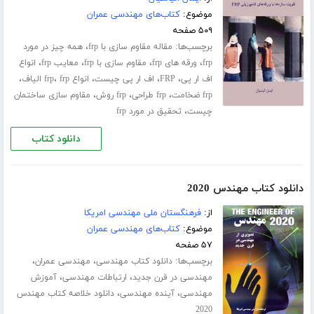
موضوع:
کتاب‌های مهندسی عمران
۵۰۹ صفحه
برچسب‌ها:
،
مقاله مقاوم سازی با frp
همه چیز در مورد
،
،
،
،
frp
ورقه های frp
مقاوم سازی با frp
معایب frp
انواع
،
،
،
،
،
اف ار پی
FRP
اف ار پی چیست
انواع frp
frp الیاف
،
،
،
frp ضخامت
frp طراحی
frp روش
مقاوم سازی ساختمان
،
چیست
تحقیق در مورد frp
دانلود کتاب
دانلود کتاب مهندس 2020
از:
فرهنگستان ملی مهندسی امریکا
موضوع:
کتاب‌های مهندسی عمران
۵۷ صفحه
برچسب‌ها:
،
،
دانلود کتاب مهندسی
مهندسی عمران
،
،
مهندسی در قرن جدید
ارتباطات مهندسی
آموزش
،
،
مهندسی
آینده مهندسی
دانلود خلاصه کتاب مهندس
2020