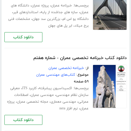
برچسب‌ها:
،
،
خبرنامه عمران
پروژه عمران
دانشگاه های
،
،
،
عمران
سازه های جداشده از پایه
استانداردهای قیر
،
،
دانشگاه یو اس ام
بزرگترین سد جهان
مشخصات فنی
،
برج میلاد
ابر پل های جهان
دانلود کتاب
دانلود کتاب خبرنامه تخصصی عمران - شماره هفتم
از:
خبرنامه تخصصی عمران
موضوع:
کتاب‌های مهندسی عمران
۵۹ صفحه
برچسب‌ها:
،
،
اکسیداسیون پیشرفته
کاربرد ITS
معرفی
،
،
سازمان نظام مهندسی
مهندسی عمران
اصطلاحات
،
،
،
عمرانی
مهندسی معماری
مجله تخصصی عمران
پروژه
،
عمران
نرم افزار nera
دانلود کتاب