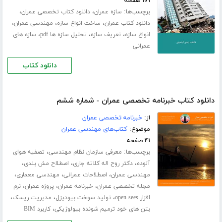
۱۰۹ صفحه
برچسب‌ها:
،
،
سازه عمران
دانلود کتاب تخصصی عمران
،
،
،
دانلود کتاب عمران
ساخت انواع سازه
مهندسی عمران
،
،
،
انواع سازه
تعریف سازه
تحلیل سازه ها pdf
سازه های
عمرانی
دانلود کتاب
دانلود کتاب خبرنامه تخصصی عمران - شماره ششم
از:
خبرنامه تخصصی عمران
موضوع:
کتاب‌های مهندسی عمران
۴۱ صفحه
برچسب‌ها:
،
معرفی سازمان نظام مهندسی
تصفیه هوای
،
،
،
آلوده
دکتر روح اله کلاته جاری
اصطلاح مش بندی
،
،
،
مهندسی عمران
اصطلاحات عمرانی
مهندسی معماری
،
،
،
مجله تخصصی عمران
خبرنامه عمران
پروژه عمران
نرم
،
،
،
افزار open sees
تولید سوخت بیودیزل
مدیریت ریسک
،
بتن های خود ترمیم شونده بیولوژیکی
کاربرد BIM