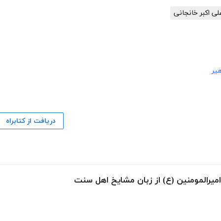
لی اکبر خانجانی
هیر
دریافت از کتابراه
میرالمومنین (ع) از زبان مشایخ اهل سنت