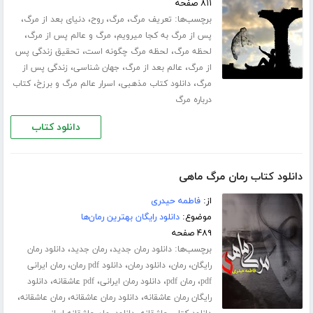
۸۱۱ صفحه
برچسب‌ها:
،
،
،
،
تعریف مرگ
مرگ
روح
دنیای بعد از مرگ
،
،
پس از مرگ به کجا میرویم
مرگ و عالم پس از مرگ
،
،
لحظه مرگ
لحظه مرگ چگونه است
تحقیق زندگی پس
،
،
،
از مرگ
عالم بعد از مرگ
جهان شناسی
زندگی پس از
،
،
،
مرگ
دانلود کتاب مذهبی
اسرار عالم مرگ و برزخ
کتاب
درباره مرگ
دانلود کتاب
دانلود کتاب رمان مرگ ماهی
از:
فاطمه حیدری
موضوع:
دانلود رایگان بهترین رمان‌ها
۴۸۹ صفحه
برچسب‌ها:
،
،
دانلود رمان جدید
رمان جدید
دانلود رمان
،
،
،
،
رایگان
رمان
دانلود رمان
دانلود pdf رمان
رمان ایرانی
،
،
،
،
pdf
رمان pdf
دانلود رمان ایرانی
pdf عاشقانه
دانلود
،
،
،
رایگان رمان عاشقانه
دانلود رمان عاشقانه
رمان عاشقانه