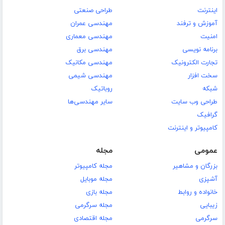
اینترنت
طراحی صنعتی
آموزش و ترفند
مهندسی عمران
امنیت
مهندسی معماری
برنامه نویسی
مهندسی برق
تجارت الکترونیک
مهندسی مکانیک
سخت افزار
مهندسی شیمی
شبکه
روباتیک
طراحی وب سایت
سایر مهندسی‌ها
گرافیک
کامپیوتر و اینترنت
عمومی
مجله
بزرگان و مشاهیر
مجله کامپیوتر
آشپزی
مجله موبایل
خانواده و روابط
مجله بازی
زیبایی
مجله سرگرمی
سرگرمی
مجله اقتصادی