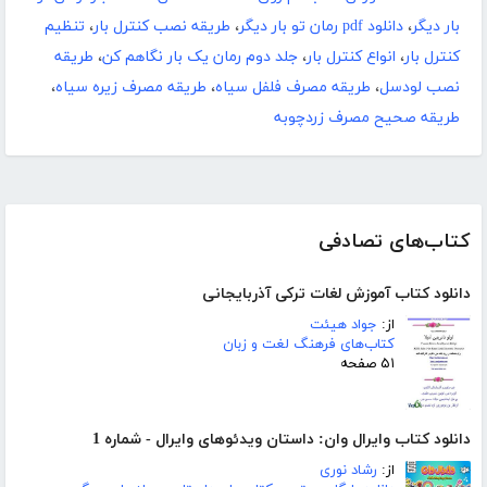
بار دیگر
،
دانلود pdf رمان تو بار دیگر
،
طریقه نصب کنترل بار
،
تنظیم
کنترل بار
،
انواع کنترل بار
،
جلد دوم رمان یک بار نگاهم کن
،
طریقه
نصب لودسل
،
طریقه مصرف فلفل سیاه
،
طریقه مصرف زیره سیاه
،
طریقه صحیح مصرف زردچوبه
کتاب‌های تصادفی
دانلود کتاب آموزش لغات ترکی آذربایجانی
از:
جواد هیئت
کتاب‌های فرهنگ لغت و زبان
۵۱ صفحه
دانلود کتاب وایرال وان: داستان ویدئوهای وایرال - شماره 1
از:
رشاد نوری