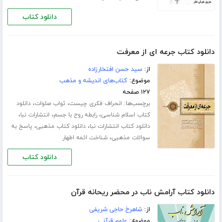
دانلود کتاب
دانلود کتاب جرعه ای از معرفت
از:
سید حسن افتخارزاده
موضوع:
کتاب‌های اندیشه و مذهب
۱۲۷ صفحه
برچسب‌ها:
،
،
انحراف فکری چیست
ثواب صلوات
دانلود
،
،
،
کتاب اسلام شناسی
رابطه روح با جسم
انتشارات نبا
،
،
دانلود کتاب انتشارات نبا
دانلود کتاب مذهبی
پاسخ به
،
سوالات مذهبی
شناخت ائمه اطهار
دانلود کتاب
دانلود کتاب آرامش ناب در محضر ریحانه قرآن
از:
شاهرخ حاجی شریفی
موضوع:
علوم قرآنی