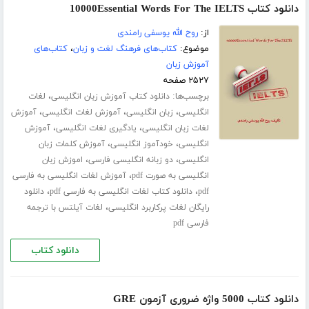
دانلود کتاب 10000Essential Words For The IELTS
از:
روح الله یوسفی رامندی
موضوع:
کتاب‌های فرهنگ لغت و زبان
،
کتاب‌های
آموزش زبان
۲۵۲۷ صفحه
برچسب‌ها:
،
دانلود کتاب آموزش زبان انگلیسی
لغات
،
،
،
انگلیسی
زبان انگلیسی
آموزش لغات انگلیسی
آموزش
،
،
لغات زبان انگلیسی
یادگیری لغات انگلیسی
آموزش
،
،
انگلیسی
خودآموز انگلیسی
آموزش کلمات زبان
،
،
انگلیسی
دو زبانه انگلیسی فارسی
اموزش زبان
،
انگلیسی به صورت pdf
آموزش لغات انگلیسی به فارسی
،
،
pdf
دانلود کتاب لغات انگلیسی به فارسی pdf
دانلود
،
رایگان لغات پرکاربرد انگلیسی
لغات آیلتس با ترجمه
فارسی pdf
دانلود کتاب
دانلود کتاب 5000 واژه ضروری آزمون GRE