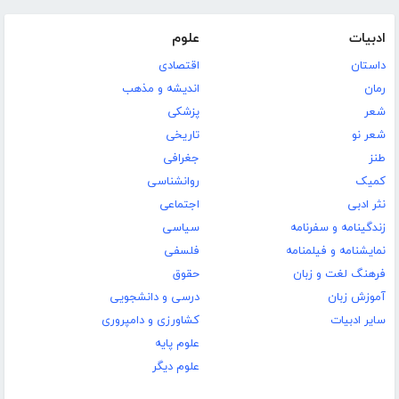
ادبیات
علوم
داستان
اقتصادی
رمان
اندیشه و مذهب
شعر
پزشکی
شعر نو
تاریخی
طنز
جغرافی
کمیک
روانشناسی
نثر ادبی
اجتماعی
زندگینامه و سفرنامه
سیاسی
نمایشنامه و فیلمنامه
فلسفی
فرهنگ لغت و زبان
حقوق
آموزش زبان
درسی و دانشجویی
سایر ادبیات
کشاورزی و دامپروری
علوم پایه
علوم دیگر