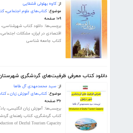
از:
کاوه بهلولی قشقایی
موضوع:
کتاب‌های علوم اجتماعی
،
کتا
۱۰۹ صفحه
برچسب‌ها:
دانلود کتاب شهرشناسی
،
اقتصادی در ایران
،
مشکلات اجتماعی
،
کتاب جامعه شناسی
دانلود کتاب معرفی ظرفیت‌های گردشگری شهرستان
از:
سید محمدمهدی آل طاها
موضوع:
کتاب‌های آموزش زبان
،
کتاب
۳۶ صفحه
برچسب‌ها:
آموزش زبان انگلیسی
،
یاد
کتاب گردشگری
،
کتاب راهنمای گردش
oduction of Dezful Tourism Capacity