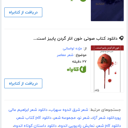
دریافت از کتابراه
🎧 دانلود کتاب صوتی خون انار گردن پاییز است...
از:
مژده لواسانی
موضوع:
شعر معاصر
۲۷ دقیقه
دریافت از کتابراه
جستجوهای مرتبط:
شعر شرق اندوه سهراب
،
دانلود شعر ابراهیم عالی
پوردانلود شعر آزاد
،
شعر نو، مجموعه شعر
،
دانلود pdf کتاب شعر،
دانلود pdf شعر
،
نمایش رادیویی اندوه
،
دانلود داستان کوتاه اندوه
،