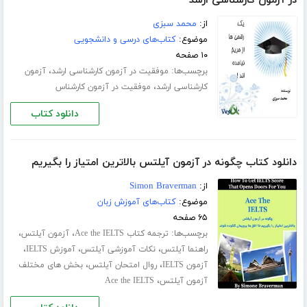
در آزمون کارشناسی ارشد
از:
محمد سبزی
موضوع:
کتاب‌های درسی و دانشجویی
۱۰ صفحه
برچسب‌ها:
،
موفقیت در آزمون کارشناسی ارشد
آزمون
،
کارشناسی ارشد
موفقیت در آزمون کارشناس
دانلود کتاب
دانلود کتاب چگونه در آزمون آیلتس بالاترین امتیاز را بگیریم
از:
Simon Braverman
موضوع:
کتاب‌های آموزش زبان
۶۵ صفحه
برچسب‌ها:
،
،
ترجمه کتاب Ace the IELTS
آزمون آیلتس
،
،
،
راهنما آیلتس
نکات آموزشی آیلتس
آموزش IELTS
،
،
آزمون IELTS
روال امتحان آیلتس
بخش های مختلف
،
آزمون آیلتس
Ace the IELTS