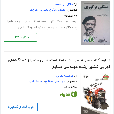
از:
جلال آل احمد
موضوع:
دانلود رایگان بهترین رمان‌ها
۳۰ صفحه
برچسب‌ها:
،
،
،
،
،
،
،
سنگ
گور
بچه
آهنگ
علم
ازدواج
ماجرا
،
،
،
،
،
،
پدر
خانواده
آزمون
بچه
نثر
ادبی
نثر ادبی
دانلود کتاب
دانلود کتاب نمونه سوالات جامع استخدامی متمرکز دستگاه‌های
اجرایی کشور: رشته مهندسی صنایع
از:
مرضیه تعالی
موضوع:
مهندسی صنایع
،
استخدامی
۳۷۵ صفحه
دریافت از کتابراه