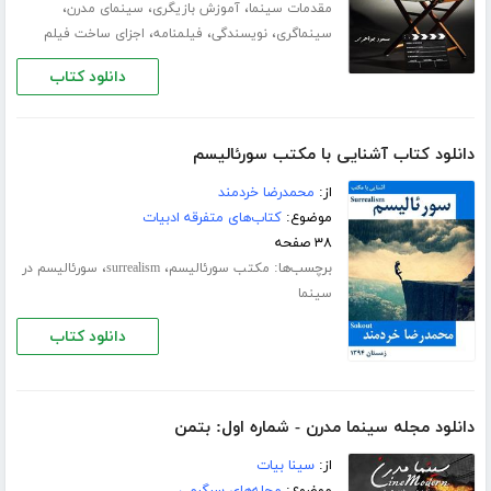
،
،
،
مقدمات سینما
آموزش بازیگری
سینمای مدرن
،
،
،
سینماگری
نویسندگی
فیلمنامه
اجزای ساخت فیلم
دانلود کتاب
دانلود کتاب آشنایی با مکتب سورئالیسم
از:
محمدرضا خردمند
موضوع:
کتاب‌های متفرقه ادبیات
۳۸ صفحه
برچسب‌ها:
،
،
مکتب سورئالیسم
surrealism
سورئالیسم در
سینما
دانلود کتاب
دانلود مجله سینما مدرن - شماره اول: بتمن
از:
سینا بیات