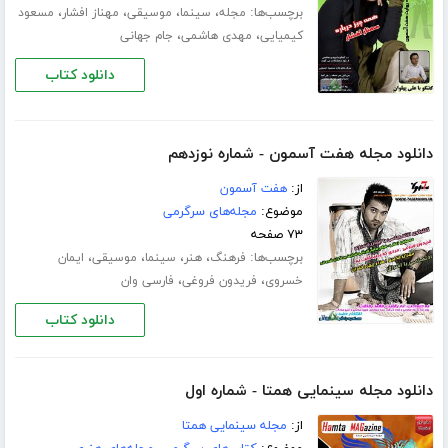
برچسب‌ها:
،
،
،
،
مجله
سینما
موسیقی
مهناز افشار
مسعود
،
،
کیمیایی
مهدی هاشمی
جام جهانی
دانلود کتاب
دانلود مجله هفت آسمون - شماره نوزدهم
از:
هفت آسمون
موضوع:
مجله‌های سرگرمی
۷۳ صفحه
برچسب‌ها:
،
،
،
،
فرهنگ
هنر
سینما
موسیقی
ایمان
،
،
خسروی
فریدون فروغی
فارسی وان
دانلود کتاب
دانلود مجله سینمایی همتا - شماره اول
از:
مجله سینمایی همتا