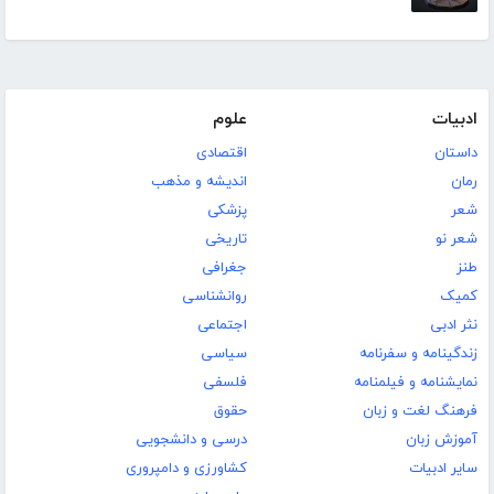
ادبیات
علوم
داستان
اقتصادی
رمان
اندیشه و مذهب
شعر
پزشکی
شعر نو
تاریخی
طنز
جغرافی
کمیک
روانشناسی
نثر ادبی
اجتماعی
زندگینامه و سفرنامه
سیاسی
نمایشنامه و فیلمنامه
فلسفی
فرهنگ لغت و زبان
حقوق
آموزش زبان
درسی و دانشجویی
سایر ادبیات
کشاورزی و دامپروری