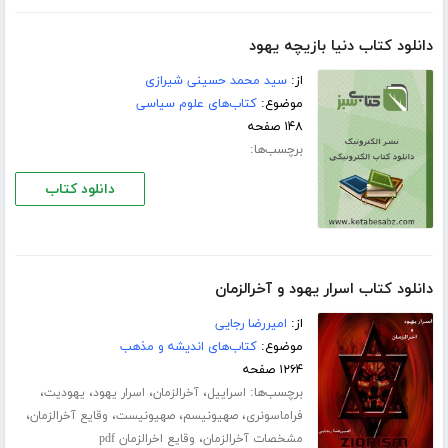
دانلود کتاب دنیا بازیچه یهود
از:
سید محمد حسینی شیرازی
موضوع:
کتاب‌های علوم سیاسی
۱۴۸ صفحه
برچسب‌ها:
دانلود کتاب
دانلود کتاب اسرار یهود و آخرالزمان
از:
امیررضا رجایی
موضوع:
کتاب‌های اندیشه و مذهب
۱۲۶۴ صفحه
برچسب‌ها:
،
،
،
،
اسراییل
آخرالزمان
اسرار یهود
یهودیت
،
،
،
،
فراماسونری
صهیونیسم
صهیونیست
وقایع آخرالزمان
،
مشخصات آخرالزمان
وقایع اخرالزمان pdf