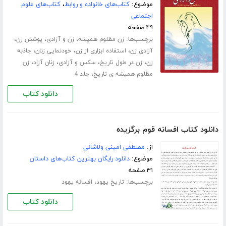
موضوع:
کتاب‌های خانواده و روابط
،
کتاب‌های علوم
اجتماعی
۴۹ صفحه
برچسب‌ها:
،
،
،
زن مظلوم همیشه
زن و آزادی
پوشش زن
،
،
،
آزادی زن
استفاده ابزاری از زن
خودنمایی زنان
جاذبه
،
،
،
،
زن
زن در طول تاریخ
سکس و آزادی
زنان آزاد
زن
،
مظلوم همیشه ی تاریخ
جلد 4
دانلود کتاب
دانلود کتاب افسانه قوم برگزیده
از:
مصطفی امینی ولاشانی
موضوع:
دانلود رایگان بهترین کتاب‌های داستان
۳۱ صفحه
برچسب‌ها:
،
تاریخ یهود
افسانه یهود
دانلود کتاب