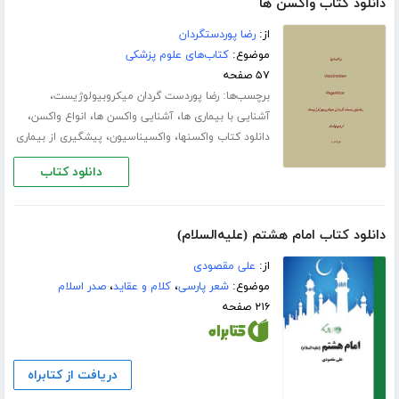
دانلود کتاب واکسن ها
از:
رضا پوردستگردان
موضوع:
کتاب‌های علوم پزشکی
۵۷ صفحه
برچسب‌ها:
،
رضا پوردست گردان میکروبیولوژیست
،
،
،
آشنایی با بیماری ها
آشنایی واکسن ها
انواع واکسن
،
،
دانلود کتاب واکسنها
واکسیناسیون
پیشگیری از بیماری
دانلود کتاب
دانلود کتاب امام هشتم (علیه‌السلام)
از:
علی مقصودی
موضوع:
شعر پارسی
،
کلام و عقاید
،
صدر اسلام
۲۱۶ صفحه
دریافت از کتابراه