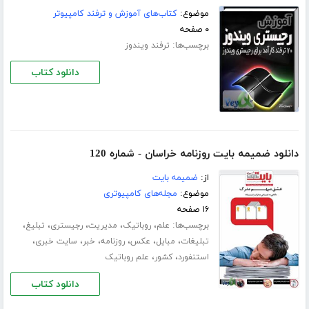
موضوع:
کتاب‌های آموزش و ترفند کامپیوتر
۰ صفحه
برچسب‌ها:
ترفند ویندوز
دانلود کتاب
دانلود ضمیمه بایت روزنامه خراسان - شماره 120
از:
ضمیمه بایت
موضوع:
مجله‌های کامپیوتری
۱۶ صفحه
برچسب‌ها:
،
،
،
،
،
علم
روباتیک
مدیریت
رجیستری
تبلیغ
،
،
،
،
،
،
تبلیغات
مبایل
عکس
روزنامه
خبر
سایت خبری
،
،
استنفورد
کشور
علم روباتیک
دانلود کتاب