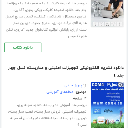
برچسب‌ها:
،
،
ضمیمه کلیک
کلیک
ضمیمه کلیک روزنامه
،
،
،
جام جم
دانلود ضمیمه کلیک
ویکی پدیای آفلاین
،
،
،
فناوری دیجیتال
فایرفاکس
کینکت
تبدیل سریع ایمیل
،
،
،
ها به pdf
ترفند موبایل
اختراع جدید
دوربین مدار
،
،
،
بسته ارزان
رایانش ادراکی
کتابخوان جدید آمازون
تلفن
های نکسوس
دانلود کتاب
دانلود نشریه الکترونیکی تجهیزات امنیتی و مداربسته نسل چهار -
جلد 1
از:
پیروز جنابی
موضوع:
مجله‌های آموزشی
۱۴ صفحه
برچسب‌ها:
،
،
آموزش مدار بسته
دانلود مجله برق
،
،
،
تجهیزات امنیتی
فروش مدار بسته
نصب مدار بسته
،
،
،
دوربین مدار بسته
مجله com4
نشریه نسل 4
مجله
نسل 4