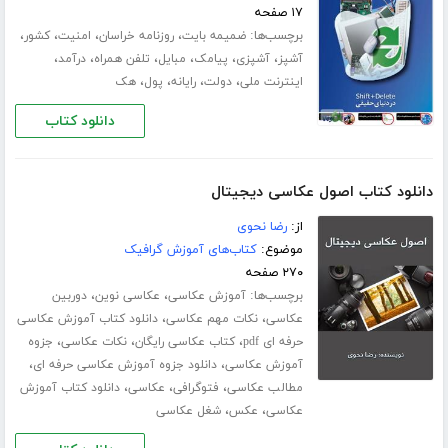
۱۷ صفحه
برچسب‌ها:
،
،
،
،
ضمیمه بایت
روزنامه خراسان
امنیت
کشور
،
،
،
،
،
،
آشپز
آشپزی
پیامک
مبایل
تلفن همراه
درآمد
،
،
،
،
اینترنت ملی
دولت
رایانه
پول
هک
دانلود کتاب
دانلود کتاب اصول عکاسی دیجیتال
از:
رضا نحوی
موضوع:
کتاب‌های آموزش گرافیک
۲۷۰ صفحه
برچسب‌ها:
،
،
آموزش عکاسی
عکاسی نوین
دوربین
،
،
عکاسی
نکات مهم عکاسی
دانلود کتاب آموزش عکاسی
،
،
،
حرفه ای pdf
کتاب عکاسی رایگان
نکات عکاسی
جزوه
،
،
آموزش عکاسی
دانلود جزوه آموزش عکاسی حرفه ای
،
،
،
مطالب عکاسی
فتوگرافی
عکاسی
دانلود کتاب آموزش
،
،
عکاسی
عکس
شغل عکاسی