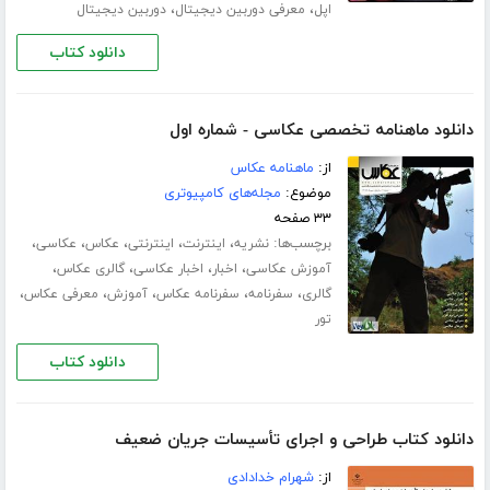
،
،
اپل
معرفی دوربین دیجیتال
دوربین دیجیتال
دانلود کتاب
دانلود ماهنامه تخصصی عکاسی - شماره اول
از:
ماهنامه عکاس
موضوع:
مجله‌های کامپیوتری
۳۳ صفحه
برچسب‌ها:
،
،
،
،
،
نشریه
اینترنت
اینترنتی
عکاس
عکاسی
،
،
،
،
آموزش عکاسی
اخبار
اخبار عکاسی
گالری عکاس
،
،
،
،
،
گالری
سفرنامه
سفرنامه عکاس
آموزش
معرفی عکاس
تور
دانلود کتاب
دانلود کتاب طراحی و اجرای تأسیسات جریان ضعیف
از:
شهرام خدادادی