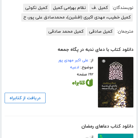
نویسندگان:
کمیل .ف
نظام بهرامی کمیل
کمیل نکوئی
کمیل خطیب، مهدی اکبری (افشین)، محمدصادق علی پور، ح
مترجمان:
کمیل صادقی
کمیل محمد صادقی
دانلود کتاب با دعای ندبه در پگاه جمعه
از:
علی اکبر مهدی پور
موضوع:
ادعیه
۱۹۲ صفحه
دریافت از کتابراه
دانلود کتاب دعاهای رمضان
از: ...