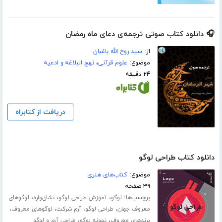
🎧 دانلود کتاب صوتی ترجمه‌ی دعای ماه رمضان
از:
سید روح الله باغبان
موضوع:
علوم قرآنی
،
نهج البلاغه و ادعیه
۲۴ دقیقه
دریافت از کتابراه
دانلود کتاب طراحی لوگو
موضوع:
کتاب‌های هنری
۳۹ صفحه
برچسب‌ها:
،
،
،
لوگو
آموزش طراحی لوگو
نشان‌واره
لوگوهای
،
،
،
،
معروف جهان
طراحی لوگو
آرم شرکت
لوگوهای معروف
،
،
برندهای معروف
نمونه لوگو
طراحی آرم و لوگو