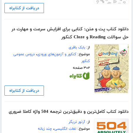
دریافت از کتابراه
دانلود کتاب پت و متن: کتابی برای افزایش سرعت و مهارت در
حل سوالات Reading و Cloze کنکور
از:
بابک باقری
موضوع:
کنکور و آزمون‌های ورودی
،
دروس عمومی
کنکور
۳۰۲ صفحه
دریافت از کتابراه
دانلود کتاب کامل‌ترین و دقیق‌ترین ترجمه 504 واژه کاملا ضروری
از:
آرتور تریگر
موضوع:
لغات انگلیسی
،
چند زبانه