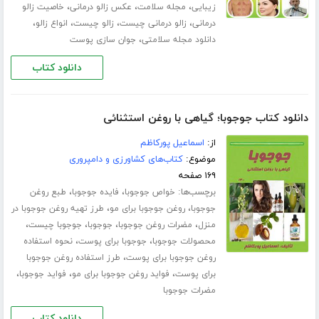
،
،
،
زیبایی
مجله سلامت
عکس زالو درمانی
خاصیت زالو
،
،
،
،
درمانی
زالو درمانی چیست
زالو چیست
انواع زالو
،
دانلود مجله سلامتی
جوان سازی پوست
دانلود کتاب
دانلود کتاب جوجوبا؛ گیاهی با روغن استثنائی
از:
اسماعیل پورکاظم
موضوع:
کتاب‌های کشاورزی و دامپروری
۱۶۹ صفحه
برچسب‌ها:
،
،
خواص جوجوبا
فایده جوجوبا
طبع روغن
،
،
جوجوبا
روغن جوجوبا برای مو
طرز تهیه روغن جوجوبا در
،
،
،
،
منزل
مضرات روغن جوجوبا
جوجوبا
جوجوبا چیست
،
،
محصولات جوجوبا
جوجوبا برای پوست
نحوه استفاده
،
روغن جوجوبا برای پوست
طرز استفاده روغن جوجوبا
،
،
،
برای پوست
فواید روغن جوجوبا برای مو
فواید جوجوبا
مضرات جوجوبا
دانلود کتاب