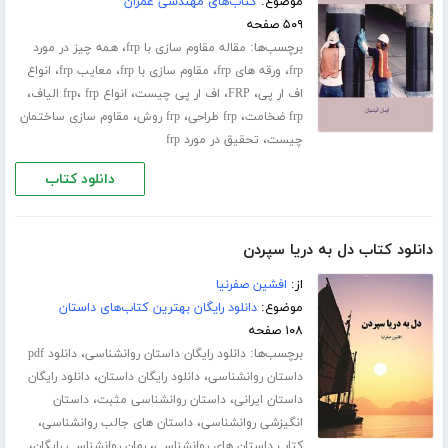
موضوع:
کتاب‌های مهندسی عمران
۵۰۹ صفحه
برچسب‌ها:
،
مقاله مقاوم سازی با frp
همه چیز در مورد
،
،
،
،
frp
ورقه های frp
مقاوم سازی با frp
معایب frp
انواع
،
،
،
،
،
اف ار پی
FRP
اف ار پی چیست
انواع frp
frp الیاف
،
،
،
frp ضخامت
frp طراحی
frp روش
مقاوم سازی ساختمان
،
چیست
تحقیق در مورد frp
دانلود کتاب
دانلود کتاب دل به دریا سپردن
از:
افشین صفرنیا
موضوع:
دانلود رایگان بهترین کتاب‌های داستان
۱۰۸ صفحه
برچسب‌ها:
،
دانلود رایگان داستان روانشناسی
دانلود pdf
،
،
داستان روانشناسی
دانلود رایگان داستان
دانلود رایگان
،
،
داستان ایرانی
داستان روانشناسی مثبت
داستان
،
،
انگیزشی روانشناسی
داستان های جالب روانشناسی
،
،
کتاب داستان های روانشناسی
رمان روانشناسی رایگان