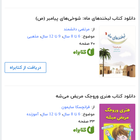
دانلود کتاب لبخندهای ماه: شوخی‌های پیامبر (ص)
از:
مرتضی دانشمند
موضوع:
6 تا 8 سال
،
9 تا 12 سال
،
مذهبی
۲۰ صفحه
دریافت از کتابراه
دانلود کتاب هنری وروجک مریض می‌شه
از:
فرانچسکا سایمون
موضوع:
6 تا 8 سال
،
9 تا 12 سال
،
آموزنده
۳۳ صفحه