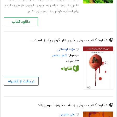
،
،
عکس به لیمو
خواص به لیمو و دارچین
خواص به لیمو
،
برای اعصاب
خواص به لیمو برای لاغری
دانلود کتاب
🎧 دانلود کتاب صوتی خون انار گردن پاییز است...
از:
مژده لواسانی
موضوع:
شعر معاصر
۲۷ دقیقه
دریافت از کتابراه
🎧 دانلود کتاب صوتی همه صخره‌ها موجی‌اند
از:
علی طلوعی